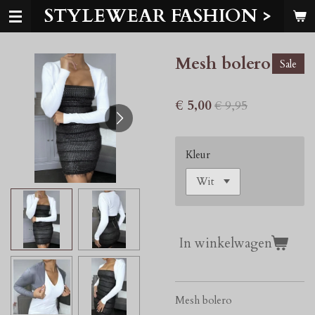
STYLEWEAR FASHION >
Ga
direct
naar
Mesh bolero
de
Sale
hoofdinhoud
€ 5,00
€ 9,95
Kleur
In winkelwagen
Mesh bolero