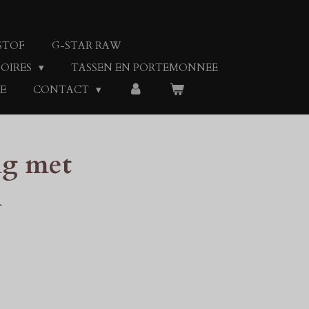
STOF
G-STAR RAW
SOIRES
TASSEN EN PORTEMONNEE
E
CONTACT
ng met
n