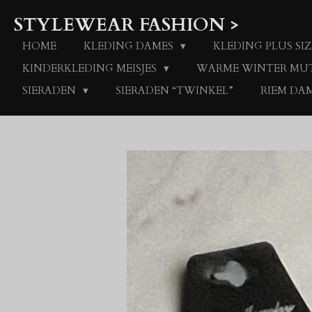
Ga
STYLEWEAR FASHION >
direct
naar
HOME
KLEDING DAMES
KLEDING PLUS SIZ
de
KINDERKLEDING MEISJES
WARME WINTER MU
hoofdinhoud
SIERADEN
SIERADEN “TWINKEL”
RIEM DA