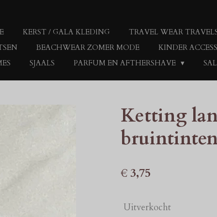
E
KERST / GALA KLEDING
TRAVEL WEAR TRAVEL
TSEN
BEACHWEAR ZOMER MODE
KINDER ACCES
MES
SJAALS
PARFUM EN AFTHERSHAVE
SAL
Ketting la
bruintinte
€ 3,75
Uitverkocht