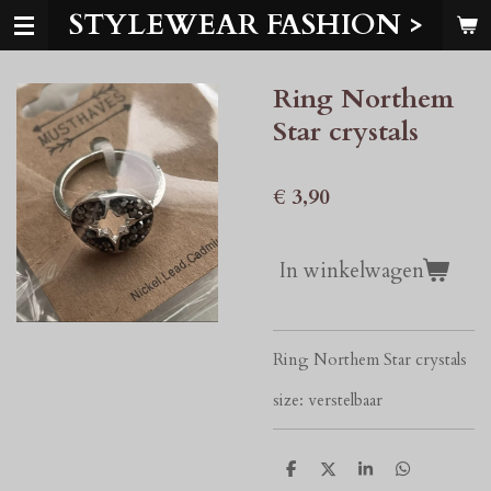
STYLEWEAR FASHION >
Ga
direct
naar
Ring Northem
de
hoofdinhoud
Star crystals
€ 3,90
In winkelwagen
Ring Northem Star crystals
size: verstelbaar
D
D
S
D