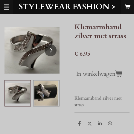
STYLEWEAR FASHION >
Ga
direct
naar
Klemarmband
de
hoofdinhoud
zilver met strass
€ 6,95
In winkelwagen
Klemarmband zilver met
strass
D
D
S
D
e
e
h
e