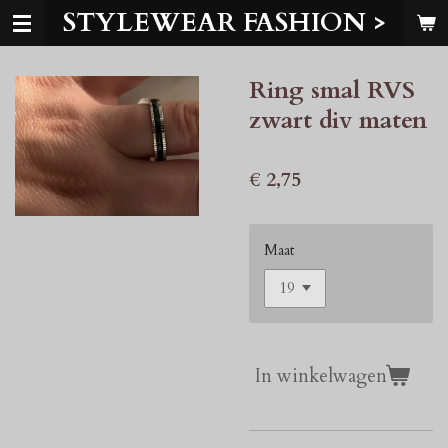
STYLEWEAR FASHION >
Ga
direct
naar
Ring smal RVS
de
hoofdinhoud
zwart div maten
€ 2,75
Maat
In winkelwagen