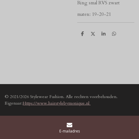
Ring smal RVS zwart
maten: 19-20-21
D
D
S
D
e
e
h
e
l
e
a
l
e
l
r
e
n
e
n
© 2021/2026 Stylewear Fashion. Alle rechten voorbehouden.
Eigenaar:
Https://www.hairstylebymonique.nl
E-mailadres