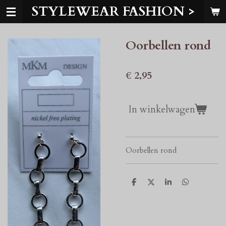
STYLEWEAR FASHION >
Ga
direct
naar
Oorbellen rond
de
hoofdinhoud
€ 2,95
In winkelwagen
Oorbellen rond
D
D
S
D
e
e
h
e
l
e
a
l
e
l
r
e
n
e
n