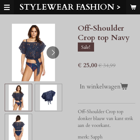
STYLEWEAR FASHION >
Ga
direct
naar
Off-Shoulder
de
hoofdinhoud
Crop top Navy
Sale!
€ 25,00
€ 34,99
In winkelwagen
Off-Shoulder Crop top
donker blauw van kant strik
aan de voorkant.
merk: Sapph