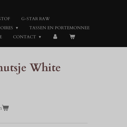
STOF
G-STAR RAW
SOIRES
TASSEN EN PORTEMONNEE
E
CONTACT
utsje White
n