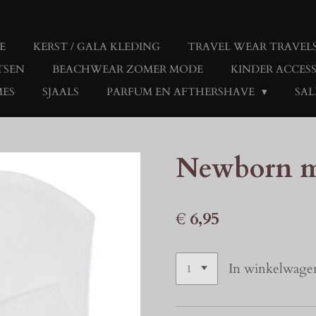
E
KERST / GALA KLEDING
TRAVEL WEAR TRAVEL
TSEN
BEACHWEAR ZOMER MODE
KINDER ACCES
MES
SJAALS
PARFUM EN AFTHERSHAVE
SAL
Newborn m
€ 6,95
In winkelwage