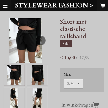
STYLEWEAR FASHION >
Ga
direct
naar
Short met
de
hoofdinhoud
elastische
tailleband
Sale!
€ 15,00
€ 17,99
Maat
In winkelwagen