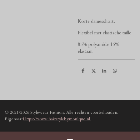
Korte damesshort.
Flexibel met elastische taille
85% polyamide 15%
elastaan
D
D
S
D
e
e
h
e
l
e
a
l
e
l
r
e
n
e
n
© 2021/2026 Stylewear Fashion. Alle rechten voorbehouden.
Eigenaar:
Https://www.hairstylebymonique.nl